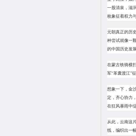
一股清泉，滋
枚象征着权力
元朝真正的历
种尝试就像一
的中国历史发
在蒙古铁骑横扫
军“革囊渡江
想象一下，金
定，齐心协力
在狂风暴雨中
从此，云南这
线，编织出一