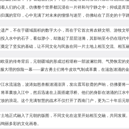
润着人们的心灵，仿佛整个世界都沉浸在一片祥和与宁静之中；抑或是库
与归属的官印，心中充满了对未来的憧憬与迷茫，仿佛站在了历史的十字
史遗产，不在于疆域面积的数字大小，而在于它首次将农耕文明、游牧文
颗投入水中的石子，看似渺小，却激起了层层涟漪，其影响至今仍在现代
展奠定了坚实的基础，让不同文化与民族在同一片土地上相互交流、相互
欧亚的传奇背后，元朝疆域的形成过程堪称一部波澜壮阔、气势恢宏的史诗。
”征服大理的惊险一幕——蒙古勇士们将牛皮吹气制成革囊，在湍急汹涌的
沙江水流湍急，波涛如怒兽般汹涌澎湃，发出震耳欲聋的声响，仿佛要将
，将革囊放入江中，然后迅速在上面搭建浮桥。他们的身影在汹涌的江水
绽放的浪花。这个充满智慧的战术不仅打开了西南门户，更为二十年后元朝
片土地正式融入了元朝的版图，不同文化在这里开始相互交融，共同发展
幅绚丽多彩的文化画卷。