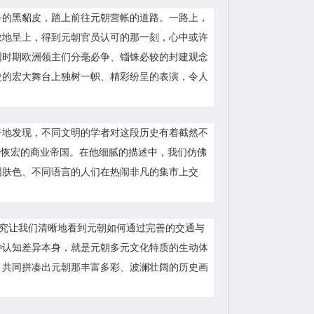
备的黑貂皮，踏上前往元朝营帐的道路。一路上，
敬地呈上，得到元朝官员认可的那一刻，心中或许
同时期欧洲领主们分毫必争、锱铢必较的封建观念
史的宏大舞台上独树一帜、精彩纷呈的表演，令人
奇地发现，不同文明的学者对这段历史有着截然不
势恢宏的商业帝国。在他细腻的描述中，我们仿佛
同肤色、不同语言的人们在热闹非凡的集市上交
的研究让我们清晰地看到元朝如何通过完善的交通与
种认知差异本身，就是元朝多元文化特质的生动体
，共同拼凑出元朝那丰富多彩、波澜壮阔的历史画