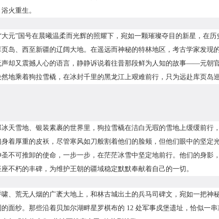
，浴火重生。
 年，“大元”国号在晨曦温柔而光辉的照耀下，宛如一颗璀璨夺目的新星，
库页岛、西至新疆的辽阔大地。在遥远而神秘的特林地区，考古学家发现
无声却又震撼人心的语言，静静诉说着往昔那段鲜为人知的故事——元朝
决然地乘着狗拉雪橇，在冰封千里的黑龙江上艰难前行，只为远赴库页岛
那冰天雪地、银装素裹的世界里，狗拉雪橇在洁白无瑕的雪地上缓缓前行
们身着厚重的皮袄，尽管寒风如刀般割着他们的脸颊，但他们眼中的坚定
神圣不可推卸的使命，一步一步，在茫茫冰雪中坚定地前行。他们的身影
座座不朽的丰碑，为维护王朝的疆域稳定默默奉献着自己的一切。
呼啸、荒无人烟的广袤大地上，和林古城出土的兵马司碑文，宛如一把神
的面纱。那些沿着贝加尔湖畔星罗棋布的 12 处军事戍堡遗址，恰似一