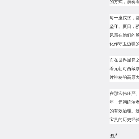
的方式，演奏着
每一座戍堡，
坚守。夏日，
风霜在他们的
化作守卫边疆
而在世界屋脊
着元朝对西藏
片神秘的高原
在那宏伟庄严
年，元朝统治
的有效治理。
宝贵的历史经
图片