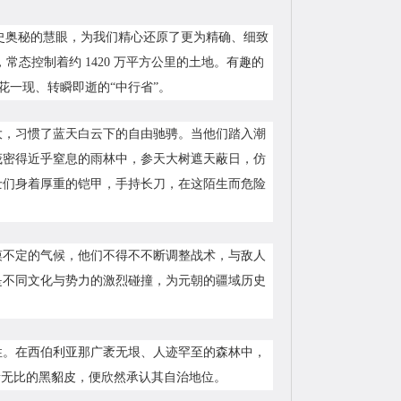
历史奥秘的慧眼，为我们精心还原了更为精确、细致
常态控制着约 1420 万平方公里的土地。有趣的
花一现、转瞬即逝的“中行省”。
大，习惯了蓝天白云下的自由驰骋。当他们踏入潮
茂密得近乎窒息的雨林中，参天大树遮天蔽日，仿
士们身着厚重的铠甲，手持长刀，在这陌生而危险
摸不定的气候，他们不得不不断调整战术，与敌人
是不同文化与势力的激烈碰撞，为元朝的疆域历史
性。在西伯利亚那广袤无垠、人迹罕至的森林中，
贵无比的黑貂皮，便欣然承认其自治地位。