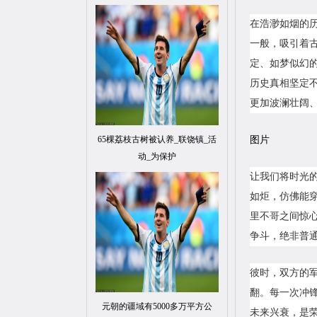
在浩渺如烟的
一般，吸引着古
定、如梦似幻
历史真相坚定
更加波澜壮阔
65棵荔枝古树被认养_联饶镇_活
图片
动_为保护
让我们将时光
如炬，仿佛能穿
里不哥之间惊
争斗，绝非普
彼时，双方的
翻。每一次冲
元朝的疆域有5000多万平方公
未来兴衰，是