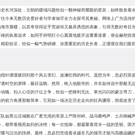
历史长河深处，元朝的疆域问题恰似一颗神秘而耀眼的星辰，始终散发着
往今来无数历史爱好者与学者倾尽全力去探寻其奥秘。网络上广为流传的“5
的海市蜃楼，以其夸张得近乎荒诞却又极具诱惑的表象，引得无数好奇目
不移的执着追求，如同手持明灯小心翼翼地拨开这重重迷雾，便会赫然惊
、精彩纷呈，恰似一幅气势磅礴、浓墨重彩的历史长卷，正缓缓在我们眼
的指针缓缓拨回到那个风云变幻、波澜壮阔的时代。遥想当年，忽必烈英
透时空的屏障，极目远眺。然而，映入他眼帘的，并非如传说中那般无边无
心动魄、扣人心弦的汗位之争，恰似一把锋利无比、寒光闪闪的蒙古弯刀
通的权力角逐那般简单，它宛如一场决定历史走向的狂风骤雨，彻底改变
军队如黑云压城般在广袤无垠的草原上严阵对峙。战马嘶鸣声、士兵呐喊
锋，都带着视死如归的决绝；每一次抵御，都凝聚着背水一战的坚韧。因
荣耀与沉沦的抉择。最终，忽必烈凭借着卓越非凡的领导才能与高瞻远瞩