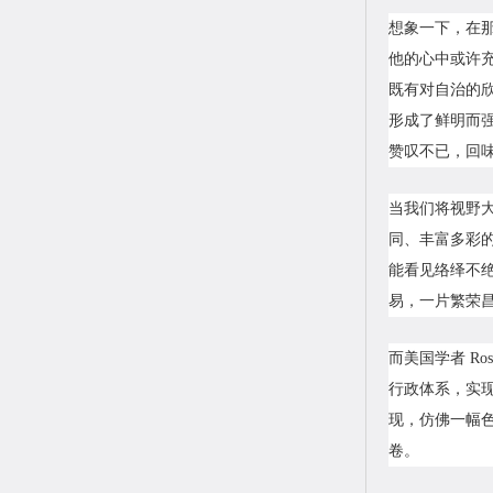
想象一下，在
他的心中或许
既有对自治的
形成了鲜明而
赞叹不已，回
当我们将视野
同、丰富多彩
能看见络绎不
易，一片繁荣
而美国学者 R
行政体系，实
现，仿佛一幅
卷。