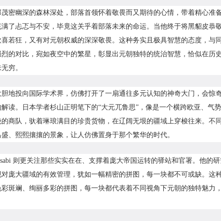
那茂密幽深的森林深处，部落首领怀着敬畏而又期待的心情，带着精心准
充满了忐忑与不安，毕竟这关乎着部落未来的命运。当他终于将黑貂皮恭
欣喜若狂，又有对元朝权威的深深敬畏。这种务实且极具智慧的态度，与
强烈的对比，宛如夜空中的繁星，彰显出元朝独特的统治智慧，恰似在历
味无穷。
大胆地投向国际学术界，仿佛打开了一扇通往多元认知的神奇大门，会惊
的解读。日本学者杉山正明笔下的“大元兀鲁思”，像是一个横跨欧亚、气
绝的商队，驮着琳琅满目的珍贵货物，在辽阔无垠的疆域上穿梭往来。不
昌盛、熙熙攘攘的景象，让人仿佛置身于那个繁华的时代。
ossabi 则更关注那些实实在在、支撑着庞大帝国运转的驿站和官署。他
现对庞大疆域的有效管理，犹如一幅精密的拼图，每一块都不可或缺。这
色彩斑斓、绚丽多彩的拼图，每一块都代表着不同视角下元朝的独特魅力