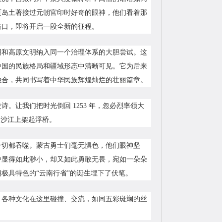
页岛土著接过元朝官印时好奇的眼神，他们看着那
路口，即将开启一段全新的征程。
明和高原文明纳入同一个治理体系的大胆尝试。这
中国的民族格局和疆域形态中清晰可见。它为后来
融合，共同书写着中华民族辉煌灿烂的壮丽篇章。
让我们把时光倒回 1253 年，忽必烈率领大
金沙江上架起浮桥。
一切都吞噬。蒙古勇士们毫无惧色，他们眼神坚
中显得如此渺小，却又如此勇敢无畏，宛如一朵朵
极具特色的“云南行省”的诞生埋下了伏笔。
。各种文化在这里碰撞、交流，如同五彩斑斓的丝