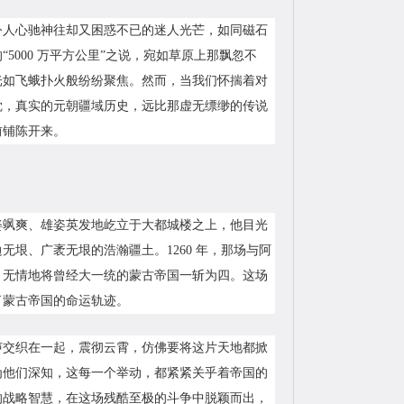
令人心驰神往却又困惑不已的迷人光芒，如同磁石
000 万平方公里”之说，宛如草原上那飘忽不
光如飞蛾扑火般纷纷聚焦。然而，当我们怀揣着对
觉，真实的元朝疆域历史，远比那虚无缥缈的传说
前铺陈开来。
姿飒爽、雄姿英发地屹立于大都城楼之上，他目光
垠、广袤无垠的浩瀚疆土。1260 年，那场与阿
，无情地将曾经大一统的蒙古帝国一斩为四。这场
了蒙古帝国的命运轨迹。
声交织在一起，震彻云霄，仿佛要将这片天地都掀
为他们深知，这每一个举动，都紧紧关乎着帝国的
的战略智慧，在这场残酷至极的斗争中脱颖而出，