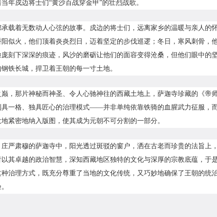
当年戍边将士们“黄沙百战穿金甲”的壮烈战歌。
都承载着无数动人心弦的故事。戍边的将士们，远离家乡的温暖与亲人的
骄阳似火，他们顶着炎炎烈日，迈着坚定的步伐巡逻；冬日，寒风刺骨，
脸庞刻下深深的痕迹，风沙的磨砺让他们的面容变得沧桑，但他们眼中的
的钢铁长城，捍卫着王朝的每一寸土地。
之巅，那片神秘而神圣、令人心驰神往的西藏土地上，萨迦寺珍藏的《帝
别具一格、独具匠心的治理模式——并非单纯依靠铁骑的血腥武力征服，
大地紧密地纳入版图，使其成为元朝不可分割的一部分。
、庄严肃穆的萨迦寺中，阳光透过斑驳的窗户，洒在古老而珍贵的法旨上
者以其卓越的政治智慧，深知西藏地区独特的文化与深厚的宗教底蕴，于
这种治理方式，既充分尊重了当地的文化传统，又巧妙地确保了王朝的统
验。