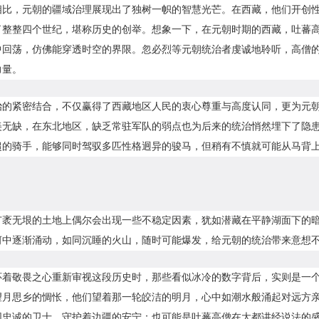
相比，元朝的疆域治理展现出了独树一帜的智慧光芒。在西藏，他们开创
了整整四个世纪，堪称历史的创举。想象一下，在元朝时期的西藏，吐蕃
中回荡，仿佛能穿透时空的界限。忽必烈等元朝统治者虔诚地聆听，高僧
力量。
治的紧密结合，不仅赢得了西藏地区人民的衷心尊重与高度认同，更为元
美无缺，在东北地区，缺乏常驻军队的弱点也为后来的统治悄然埋下了隐患
超的骑手，能够同时驾驭多匹性格迥异的骏马，但稍有不慎就可能从马背上
广袤无垠的土地上偶尔会出现一些不稳定因素，犹如潜藏在平静湖面下的
河中逐渐涌动，如同沉睡的火山，随时可能爆发，给元朝的统治带来意想
怀着敬畏之心重新审视这段历史时，那些看似冰冷的数字背后，实则是一
望月思乡的惆怅，他们望着那一轮皎洁的明月，心中如潮水般涌起对远方
同忠诚的卫士，守护着边疆的安宁；也可能是吐蕃高僧在大都讲经说法的