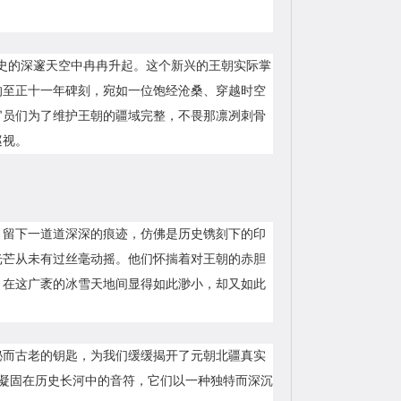
在历史的深邃天空中冉冉升起。这个新兴的王朝实际掌
的至正十一年碑刻，宛如一位饱经沧桑、穿越时空
官员们为了维护王朝的疆域完整，不畏那凛冽刺骨
巡视。
，留下一道道深深的痕迹，仿佛是历史镌刻下的印
光芒从未有过丝毫动摇。他们怀揣着对王朝的赤胆
，在这广袤的冰雪天地间显得如此渺小，却又如此
秘而古老的钥匙，为我们缓缓揭开了元朝北疆真实
串凝固在历史长河中的音符，它们以一种独特而深沉