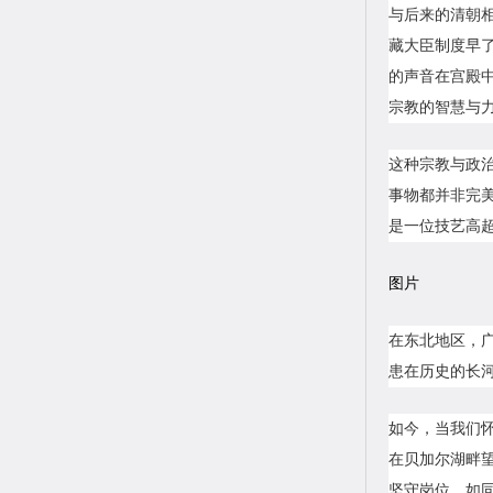
与后来的清朝
藏大臣制度早
的声音在宫殿
宗教的智慧与
这种宗教与政
事物都并非完
是一位技艺高
图片
在东北地区，
患在历史的长
如今，当我们
在贝加尔湖畔
坚守岗位，如