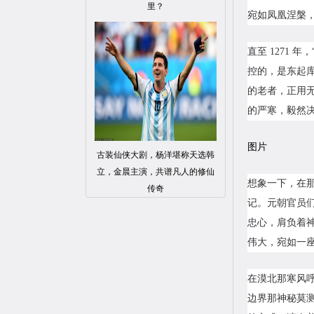
里？
宛如凤凰涅槃
直至 1271
控的，是东起
的老者，正用
的严寒，毅然
图片
古装仙侠大剧，杨洋堪称天选韩
立，金晨主演，共谱凡人的修仙
想象一下，在
传奇
记。元朝官员
忠心，肩负着
伟大，宛如一
在漠北那寒风
边界那神秘莫测