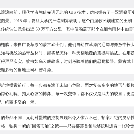
滚滚向前，现代学者凭借先进无比的 GIS 技术，仿佛拥有了一双洞察
图景。2015 年，复旦大学的严谨测算表明，这个由游牧民族建立的王朝，
传统认知竟多出近 50 万平方公里，其中便涵盖了那个在缅甸雨林中如昙
的翅膀，来自广袤草原的蒙古武士们，他们自幼在草原的辽阔与奔放中长
未知与挑战的热带丛林时，那将是怎样一种天翻地覆的震撼与挑战。在那
蔽得严严实实。蚊虫如乌云般肆虐，时刻考验着他们的忍耐极限。蒙古武
狡黠多端的当地土司斗智斗勇。
艰难地摸索前行，每一步都充满了未知与危险。面对复杂多变的地形与捉
场惊心动魄、扣人心弦的博弈。每一次交锋，都不仅仅是武力的较量，更
彩、绚丽多姿的一笔。
象的截然不同，元朝对疆域的控制展现出令人惊叹不已、拍案叫绝的灵活
一格、独树一帜的“因俗而治”之策——只要部落首领能够按时进贡一张珍