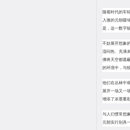
随着时代的车轮
入微的元朝疆域
是，这一数字较
不妨展开想象
湿闷热、充满
佛将天空都遮
的环境中，与
他们在丛林中
展开一场又一
增添了浓墨重
与人们惯常想
元朝实行别具