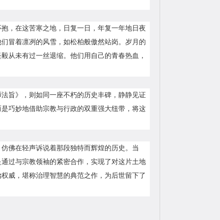
怀抱，在这苦寒之地，日复一日，年复一年地日夜
他们冒着凛冽的风雪，如松柏般傲然站岗。岁月的
坚毅从未有过一丝退缩。他们用自己的青春热血，
师法旨》，则如同一座不朽的历史丰碑，静静见证
而是巧妙地借助宗教与行政的双重强大纽带，将这
，仿佛在轻声诉说着那段独特而辉煌的历史。当
是通过与宗教领袖的紧密合作，实现了对这片土地
治权威，堪称治理智慧的典范之作，为后世留下了