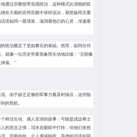
性地通过宗教纽带实现统治，这种模式比清朝的驻
高僧在大都的宏伟宫殿中讲经说法，那悠扬而庄重
的话语如同一股清泉，滋润着他们的心灵，传递着
朝的统治奠定了坚如磐石的基础。然而，如同任何
。就像一位历史学家形象而生动地比喻：“元朝像
摔落。”
暗流。由于缺乏足够的军事力量及时镇压，这些隐
不到的危机。
个个鲜活生动、感人至深的故事：可能是戍边将士
亲人的思念之情，泪水在眼眶中打转，但他们依然
盛况，宫殿内外，众人虔诚聆听，高僧的话语如同